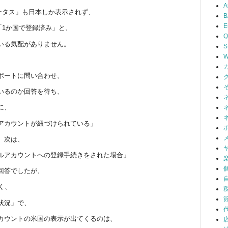
A
のステータス」も日本しか表示されず、
B
「1か国で登録済み」と、
Q
いる気配がありません。
S
W
ポートに問い合わせ、
いるのか回答を待ち、
に、
アカウントが紐づけられている」
、次は、
ルアカウントへの登録手続きをされた場合」
回答でしたが、
く、
状況」で、
カウントの米国の表示が出てくるのは、