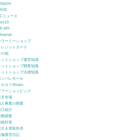
mazon
ASE
ECニュース
oo10
P-API
owma!
カラーミーショップ
クレジットカード
その他
ネットショップ運営知識
ネットショップ開業知識
ネットショップ法律知識
ポンパレモール
メルカリShops
ヤフーショッピング
楽天市場
個人事業の開業
自己紹介
税務調査
節税対策
代引き受取拒否
店舗運営日記