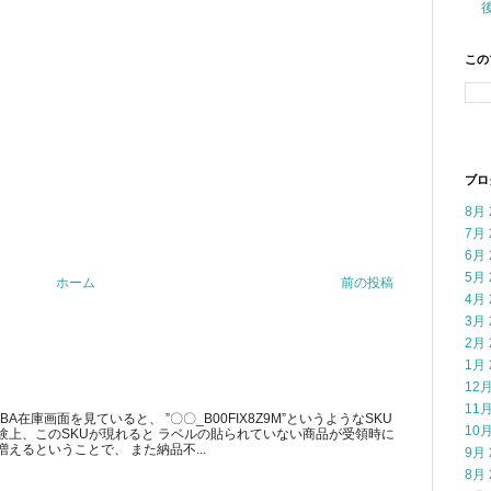
この
ブロ
8月 
7月 
6月 
5月 
ホーム
前の投稿
4月 
3月 
2月 
1月 
12月
11月
在庫画面を見ていると、 ”〇〇_B00FIX8Z9M”というようなSKU
10月
験上、このSKUが現れると ラベルの貼られていない商品が受領時に
えるということで、 また納品不...
9月 
8月 