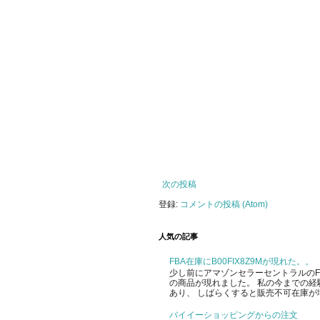
次の投稿
登録:
コメントの投稿 (Atom)
人気の記事
FBA在庫にB00FIX8Z9Mが現れた。。
少し前にアマゾンセラーセントラルのFBA
の商品が現れました。 私の今までの経
あり、 しばらくすると販売不可在庫が増
バイイーショッピングからの注文