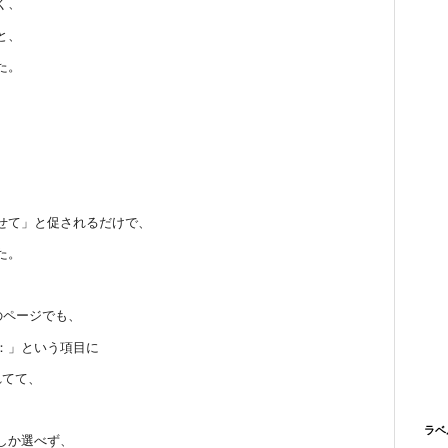
く、
と、
た。
、
せて」と促されるだけで、
た。
y）のページでも、
：」という項目に
れてて、
ラベ
しか選べず、