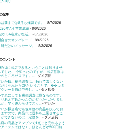
法人成り
の記事
お盆前までは8月も好調です。
- 8/7/2026
2026年7月 営業成績
- 8/6/2026
謎のFBA在庫が復活。
- 8/5/2026
問合せのオンパレード
- 8/4/2026
住所だけのメッセージ。
- 8/3/2026
のコメント
TEMUに出店できるということは知りませ
んでした。 今知ったのですが、出店意欲は
今のところゼロです。...
- ダメ店長
すいか様。税務調査は、触れてほしくない
点だけ守れたらOKということで、��つほ
どグレーを自己申告し、...
- ダメ店長
いずれにしても税務調査は嫌なものです。
とりあえず良かったのかどうかわかりませ
んが、早く終わらせてスッ...
- すいか
すいか様当店でも低単価の商品を扱ってお
りますので、商品代に送料を上乗せするこ
とができないのは、定価を...
- ダメ店長
当店の商品はアマゾンで1点ごと売れるよう
なアイテムではなく、ほとんどが500円前