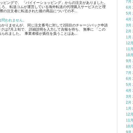
7月 
ショッピングで、 「バイイーショッピング」からの注文がありました。
ころ、 転送コムが運営している海外転送の代理購入サービスだと理
6月 
際の注文者に転送された後の商品についての不...
5月 
4月 
は問われません。
かりませんが、 同じ注文番号に対して2回目のチャージバック申請
3月 
クは7月上旬で、 詳細説明を入力して吉報を待ち、 無事に 「この
2月 
られました。 事業者様が責任を負うことはあ...
1月 
12月
11月
10月
9月 
8月 
7月 
6月 
5月 
4月 
3月 
2月 
1月 
12月
11月
10月
9月 