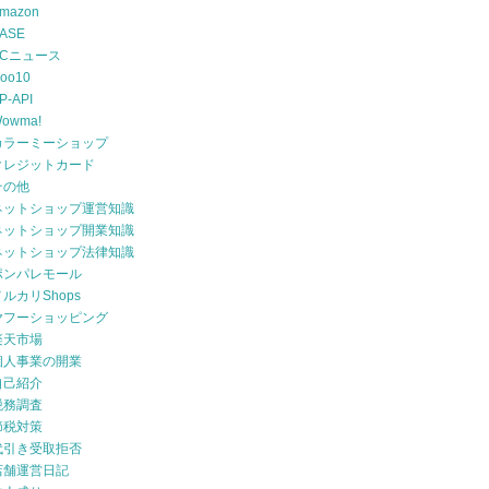
mazon
ASE
ECニュース
oo10
P-API
owma!
カラーミーショップ
クレジットカード
その他
ネットショップ運営知識
ネットショップ開業知識
ネットショップ法律知識
ポンパレモール
メルカリShops
ヤフーショッピング
楽天市場
個人事業の開業
自己紹介
税務調査
節税対策
代引き受取拒否
店舗運営日記