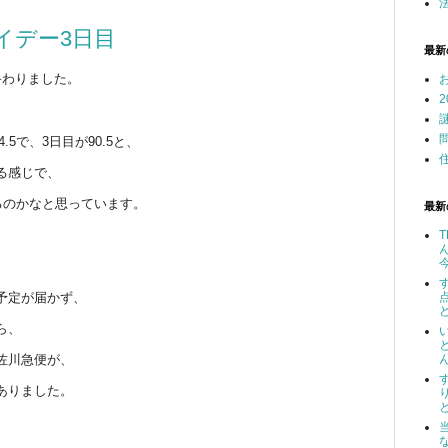
ライデー3日目
最新
終わりました。
.5で、3日目が90.5と、
る感じで、
るのかなと思っています。
最新
予定が届かず、
ら、
佐川急便が、
ありました。