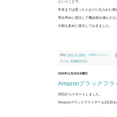
ということで、
年末までは思ったとおりに仕入れた商
早め早めに発注して機会損を減らさな
今朝も多めに発注しておきました。
時刻:
11月 27, 2025
0 件のコメント:
ラベル:
店舗運営日記
2025年11月26日水曜日
Amazonブラックフ
24日からスタートしました、
Amazonブラックフライデーも2日目