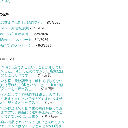
法人成り
の記事
お盆前までは8月も好調です。
- 8/7/2026
2026年7月 営業成績
- 8/6/2026
謎のFBA在庫が復活。
- 8/5/2026
問合せのオンパレード
- 8/4/2026
住所だけのメッセージ。
- 8/3/2026
のコメント
TEMUに出店できるということは知りませ
んでした。 今知ったのですが、出店意欲は
今のところゼロです。...
- ダメ店長
すいか様。税務調査は、触れてほしくない
点だけ守れたらOKということで、��つほ
どグレーを自己申告し、...
- ダメ店長
いずれにしても税務調査は嫌なものです。
とりあえず良かったのかどうかわかりませ
んが、早く終わらせてスッ...
- すいか
すいか様当店でも低単価の商品を扱ってお
りますので、商品代に送料を上乗せするこ
とができないのは、定価を...
- ダメ店長
当店の商品はアマゾンで1点ごと売れるよう
なアイテムではなく、ほとんどが500円前