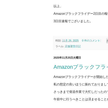
以上、
Amazonブラックフライデー2日目の
3日目速報でございました。
時刻:
11月 26, 2025
0 件のコメント:
ラベル:
店舗運営日記
2025年11月25日火曜日
Amazonブラックフ
Amazonブラックフライデーが開始し
私の想定の良いほうに振れておりまし
さっきまで発送作業で大忙しだったの
午前中に行うべきことは済ませること