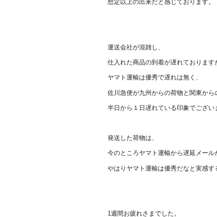
想定以上の出来だと感じております。
運送会社が混雑し、
仕入れた商品の到着が遅れております
ヤマト運輸は優秀で遅れは無く、
佐川急便が九州からの荷物と関東から
半日から１日遅れている印象でござい
発送した荷物は、
今のところヤマト運輸から遅延メール
やはりヤマト運輸は優秀だなと実感す
1週間お疲れさまでした。