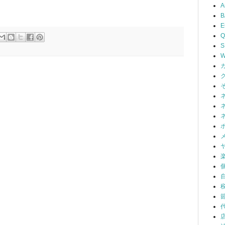
A
B
Q
S
W