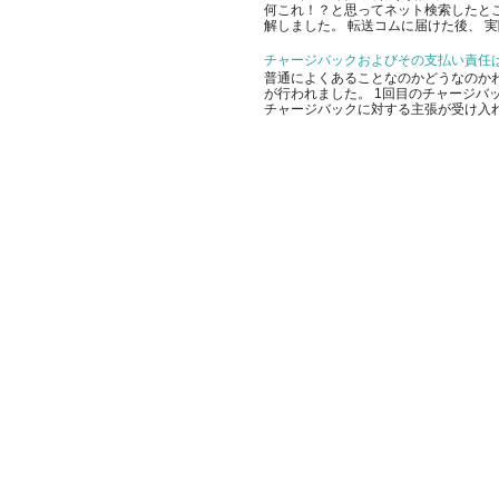
何これ！？と思ってネット検索したと
解しました。 転送コムに届けた後、 実
チャージバックおよびその支払い責任
普通によくあることなのかどうなのかわ
が行われました。 1回目のチャージバッ
チャージバックに対する主張が受け入れ