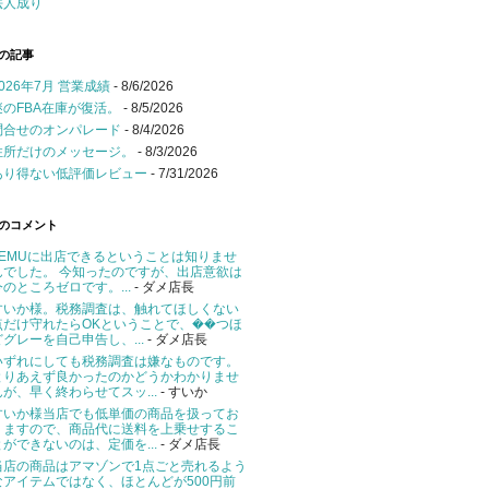
法人成り
の記事
2026年7月 営業成績
- 8/6/2026
謎のFBA在庫が復活。
- 8/5/2026
問合せのオンパレード
- 8/4/2026
住所だけのメッセージ。
- 8/3/2026
あり得ない低評価レビュー
- 7/31/2026
のコメント
TEMUに出店できるということは知りませ
んでした。 今知ったのですが、出店意欲は
今のところゼロです。...
- ダメ店長
すいか様。税務調査は、触れてほしくない
点だけ守れたらOKということで、��つほ
どグレーを自己申告し、...
- ダメ店長
いずれにしても税務調査は嫌なものです。
とりあえず良かったのかどうかわかりませ
んが、早く終わらせてスッ...
- すいか
すいか様当店でも低単価の商品を扱ってお
りますので、商品代に送料を上乗せするこ
とができないのは、定価を...
- ダメ店長
当店の商品はアマゾンで1点ごと売れるよう
なアイテムではなく、ほとんどが500円前