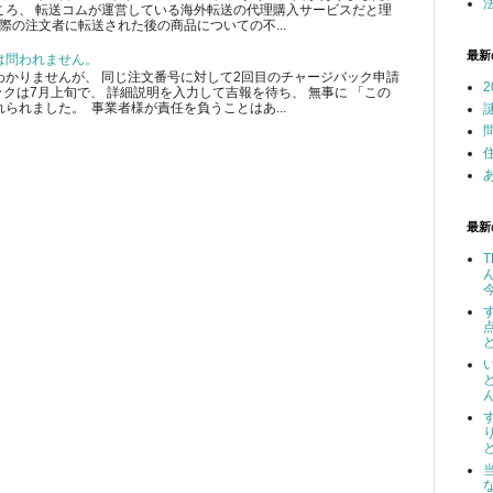
ころ、 転送コムが運営している海外転送の代理購入サービスだと理
際の注文者に転送された後の商品についての不...
最新
は問われません。
かりませんが、 同じ注文番号に対して2回目のチャージバック申請
クは7月上旬で、 詳細説明を入力して吉報を待ち、 無事に 「この
られました。 事業者様が責任を負うことはあ...
最新