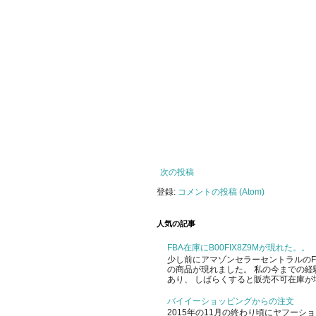
次の投稿
登録:
コメントの投稿 (Atom)
人気の記事
FBA在庫にB00FIX8Z9Mが現れた。。
少し前にアマゾンセラーセントラルのFBA
の商品が現れました。 私の今までの経
あり、 しばらくすると販売不可在庫が増
バイイーショッピングからの注文
2015年の11月の終わり頃にヤフー