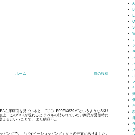
A
B
Q
S
W
ホーム
前の投稿
在庫画面を見ていると、 ”〇〇_B00FIX8Z9M”というようなSKU
験上、このSKUが現れると ラベルの貼られていない商品が受領時に
えるということで、 また納品不...
ショッピングで、 「バイイーショッピング」からの注文がありました。