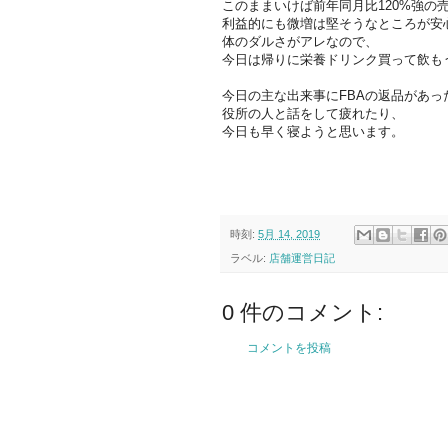
このままいけば前年同月比120%強の
利益的にも微増は堅そうなところが安
体のダルさがアレなので、
今日は帰りに栄養ドリンク買って飲も
今日の主な出来事にFBAの返品があっ
役所の人と話をして疲れたり、
今日も早く寝ようと思います。
時刻:
5月 14, 2019
ラベル:
店舗運営日記
0 件のコメント:
コメントを投稿