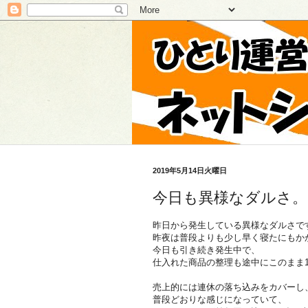
2019年5月14日火曜日
今日も異様なダルさ。
昨日から発生している異様なダルさで
昨夜は普段よりも少し早く寝たにもか
今日も引き続き発生中で、
仕入れた商品の整理も途中にこのまま
売上的には連休の落ち込みをカバーし
普段どおりな感じになっていて、