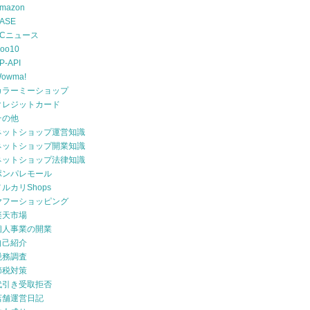
mazon
ASE
ECニュース
oo10
P-API
owma!
カラーミーショップ
クレジットカード
その他
ネットショップ運営知識
ネットショップ開業知識
ネットショップ法律知識
ポンパレモール
メルカリShops
ヤフーショッピング
楽天市場
個人事業の開業
自己紹介
税務調査
節税対策
代引き受取拒否
店舗運営日記