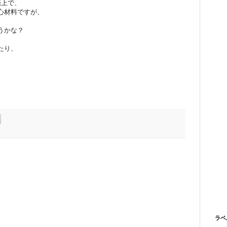
売上で、
心材料ですが、
うかな？
たり、
ラベ