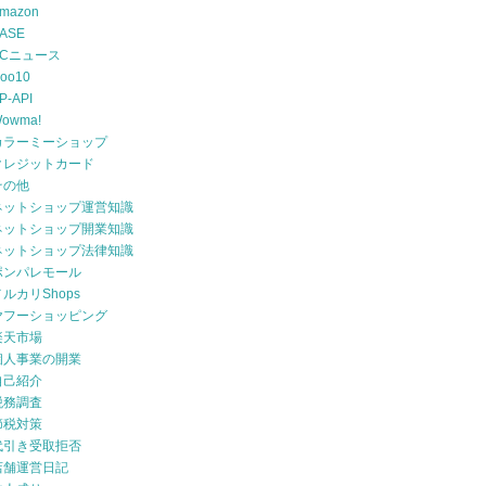
mazon
ASE
ECニュース
oo10
P-API
owma!
カラーミーショップ
クレジットカード
その他
ネットショップ運営知識
ネットショップ開業知識
ネットショップ法律知識
ポンパレモール
メルカリShops
ヤフーショッピング
楽天市場
個人事業の開業
自己紹介
税務調査
節税対策
代引き受取拒否
店舗運営日記