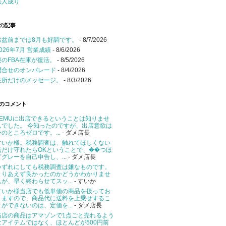
法人成り
の記事
お盆前までは8月も好調です。
- 8/7/2026
2026年7月 営業成績
- 8/6/2026
謎のFBA在庫が復活。
- 8/5/2026
問合せのオンパレード
- 8/4/2026
住所だけのメッセージ。
- 8/3/2026
のコメント
TEMUに出店できるということは知りませ
んでした。 今知ったのですが、出店意欲は
今のところゼロです。...
- ダメ店長
すいか様。税務調査は、触れてほしくない
点だけ守れたらOKということで、��つほ
どグレーを自己申告し、...
- ダメ店長
いずれにしても税務調査は嫌なものです。
とりあえず良かったのかどうかわかりませ
んが、早く終わらせてスッ...
- すいか
すいか様当店でも低単価の商品を扱ってお
りますので、商品代に送料を上乗せするこ
とができないのは、定価を...
- ダメ店長
当店の商品はアマゾンで1点ごと売れるよう
なアイテムではなく、ほとんどが500円前