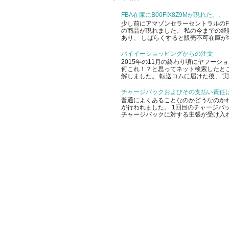
FBA在庫にB00FIX8Z9Mが現れた。。
少し前にアマゾンセラーセントラルのFBA
の商品が現れました。 私の今までの経
あり、 しばらくすると販売不可在庫が増
バイイーショッピングからの注文
2015年の11月の終わり頃にヤフー
何これ！？と思ってネット検索したと
解しました。 転送コムに届けた後、 実
チャージバックおよびその支払い責任
普通によくあることなのかどうなのかわ
が行われました。 1回目のチャージバッ
チャージバックに対する主張が受け入れ