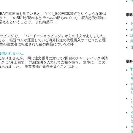
在庫画面を見ていると、 ”〇〇_B00FIX8Z9M”というようなSKU
最新
験上、このSKUが現れると ラベルの貼られていない商品が受領時に
えるということで、 また納品不...
ショッピングで、 「バイイーショッピング」からの注文がありました。
ころ、 転送コムが運営している海外転送の代理購入サービスだと理
際の注文者に転送された後の商品についての不...
は問われません。
かりませんが、 同じ注文番号に対して2回目のチャージバック申請
最新
クは7月上旬で、 詳細説明を入力して吉報を待ち、 無事に 「この
られました。 事業者様が責任を負うことはあ...