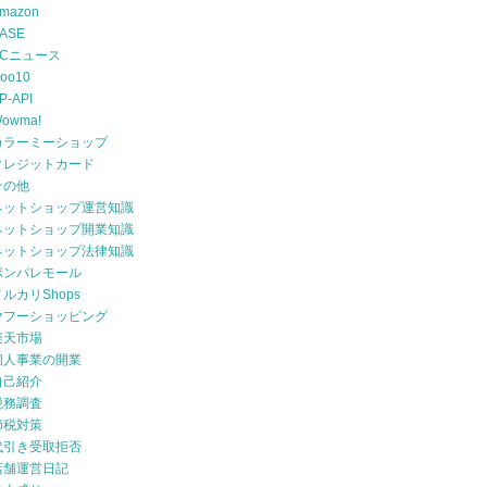
mazon
ASE
ECニュース
oo10
P-API
owma!
カラーミーショップ
クレジットカード
その他
ネットショップ運営知識
ネットショップ開業知識
ネットショップ法律知識
ポンパレモール
メルカリShops
ヤフーショッピング
楽天市場
個人事業の開業
自己紹介
税務調査
節税対策
代引き受取拒否
店舗運営日記