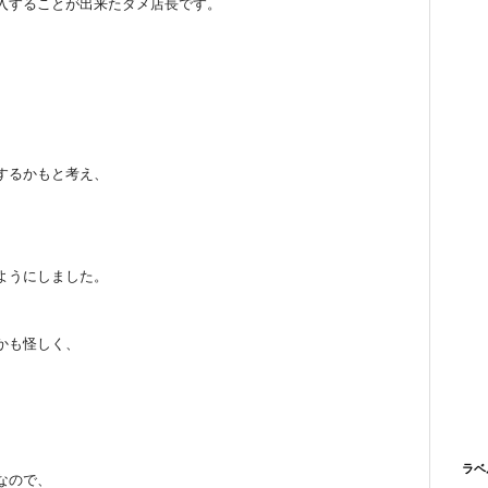
入することが出来たダメ店長です。
、
するかもと考え、
ようにしました。
かも怪しく、
ラベ
なので、