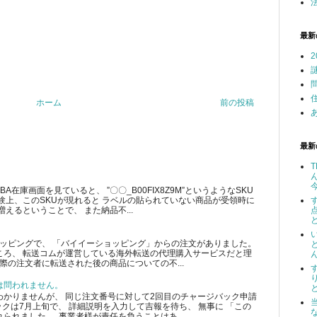
最新
ホーム
前の投稿
最新
在庫画面を見ていると、 ”〇〇_B00FIX8Z9M”というようなSKU
験上、このSKUが現れると ラベルの貼られていない商品が受領時に
えるということで、 また納品不...
ショッピングで、 「バイイーショッピング」からの注文がありました。
ころ、 転送コムが運営している海外転送の代理購入サービスだと理
際の注文者に転送された後の商品についての不...
は問われません。
かりませんが、 同じ注文番号に対して2回目のチャージバック申請
クは7月上旬で、 詳細説明を入力して吉報を待ち、 無事に 「この
られました。 事業者様が責任を負うことはあ...