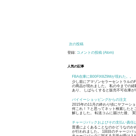
次の投稿
登録:
コメントの投稿 (Atom)
人気の記事
FBA在庫にB00FIX8Z9Mが現れた。。
少し前にアマゾンセラーセントラルのFBA
の商品が現れました。 私の今までの経
あり、 しばらくすると販売不可在庫が増
バイイーショッピングからの注文
2015年の11月の終わり頃にヤフー
何これ！？と思ってネット検索したと
解しました。 転送コムに届けた後、 実
チャージバックおよびその支払い責任
普通によくあることなのかどうなのかわ
が行われました。 1回目のチャージバッ
チャージバックに対する主張が受け入れ