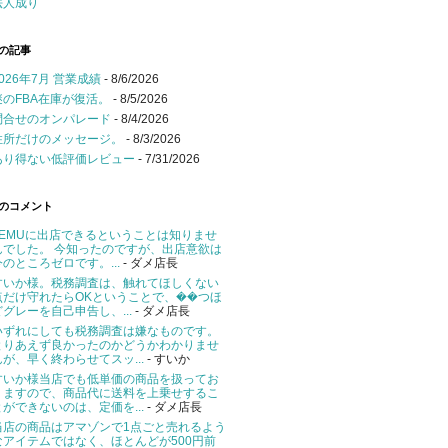
法人成り
の記事
2026年7月 営業成績
- 8/6/2026
謎のFBA在庫が復活。
- 8/5/2026
問合せのオンパレード
- 8/4/2026
住所だけのメッセージ。
- 8/3/2026
あり得ない低評価レビュー
- 7/31/2026
のコメント
TEMUに出店できるということは知りませ
んでした。 今知ったのですが、出店意欲は
今のところゼロです。...
- ダメ店長
すいか様。税務調査は、触れてほしくない
点だけ守れたらOKということで、��つほ
どグレーを自己申告し、...
- ダメ店長
いずれにしても税務調査は嫌なものです。
とりあえず良かったのかどうかわかりませ
んが、早く終わらせてスッ...
- すいか
すいか様当店でも低単価の商品を扱ってお
りますので、商品代に送料を上乗せするこ
とができないのは、定価を...
- ダメ店長
当店の商品はアマゾンで1点ごと売れるよう
なアイテムではなく、ほとんどが500円前