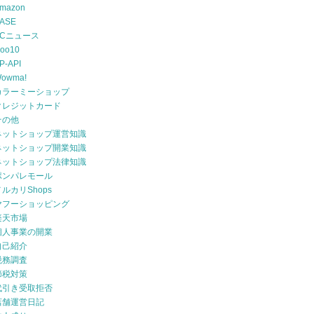
mazon
ASE
ECニュース
oo10
P-API
owma!
カラーミーショップ
クレジットカード
その他
ネットショップ運営知識
ネットショップ開業知識
ネットショップ法律知識
ポンパレモール
メルカリShops
ヤフーショッピング
楽天市場
個人事業の開業
自己紹介
税務調査
節税対策
代引き受取拒否
店舗運営日記