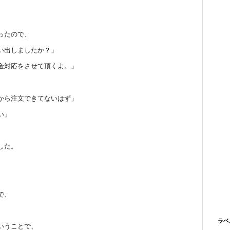
ったので、
い出しましたか？」
金対応をさせて頂くよ。」
、
から注文できてないはず」
い」
した。
で、
ラベ
いうことで、