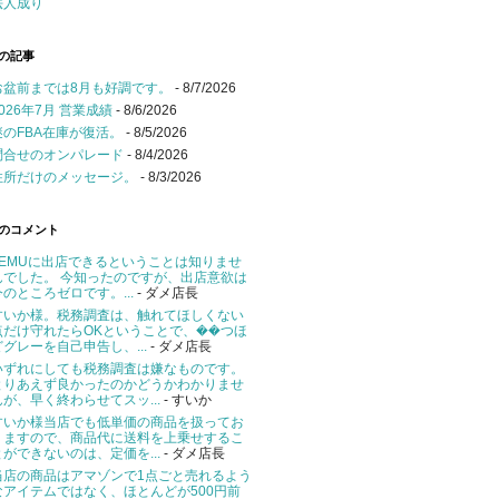
法人成り
の記事
お盆前までは8月も好調です。
- 8/7/2026
2026年7月 営業成績
- 8/6/2026
謎のFBA在庫が復活。
- 8/5/2026
問合せのオンパレード
- 8/4/2026
住所だけのメッセージ。
- 8/3/2026
のコメント
TEMUに出店できるということは知りませ
んでした。 今知ったのですが、出店意欲は
今のところゼロです。...
- ダメ店長
すいか様。税務調査は、触れてほしくない
点だけ守れたらOKということで、��つほ
どグレーを自己申告し、...
- ダメ店長
いずれにしても税務調査は嫌なものです。
とりあえず良かったのかどうかわかりませ
んが、早く終わらせてスッ...
- すいか
すいか様当店でも低単価の商品を扱ってお
りますので、商品代に送料を上乗せするこ
とができないのは、定価を...
- ダメ店長
当店の商品はアマゾンで1点ごと売れるよう
なアイテムではなく、ほとんどが500円前