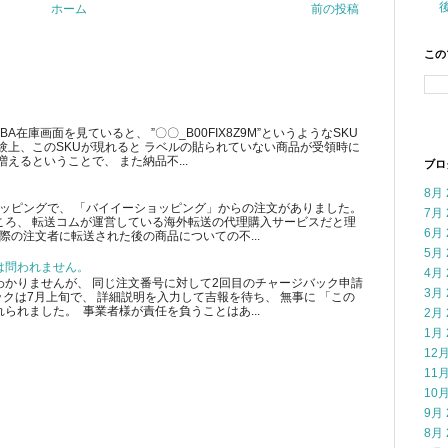
ホーム
前の投稿
この
在庫画面を見ていると、 ”〇〇_B00FIX8Z9M”というようなSKU
験上、このSKUが現れると ラベルの貼られていない商品が受領時に
えるということで、 また納品不...
ブロ
8月 
ショッピングで、 「バイイーショッピング」からの注文がありました。
7月 
ころ、 転送コムが運営している海外転送の代理購入サービスだと理
6月 
際の注文者に転送された後の商品についての不...
5月 
は問われません。
4月 
かりませんが、 同じ注文番号に対して2回目のチャージバック申請
3月 
クは7月上旬で、 詳細説明を入力して吉報を待ち、 無事に 「この
られました。 事業者様が責任を負うことはあ...
2月 
1月 
12月
11月
10月
9月 
8月 