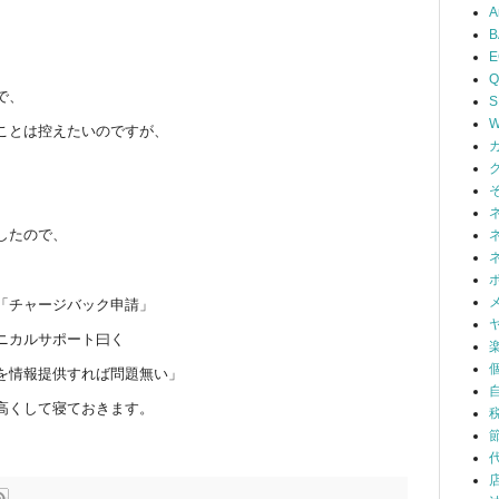
A
B
Q
で、
S
W
ことは控えたいのですが、
したので、
「チャージバック申請」
ニカルサポート曰く
を情報提供すれば問題無い」
高くして寝ておきます。