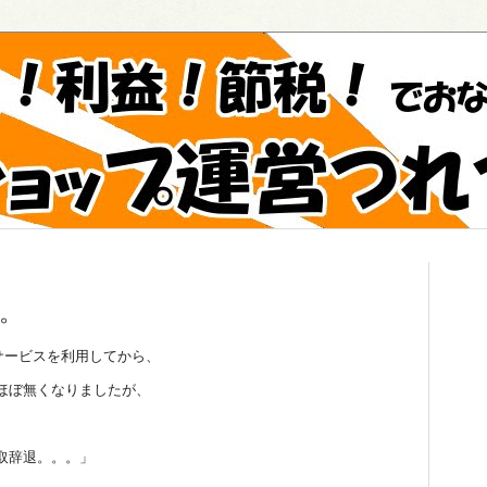
。
送サービスを利用してから、
ほぼ無くなりましたが、
、
取辞退。。。」