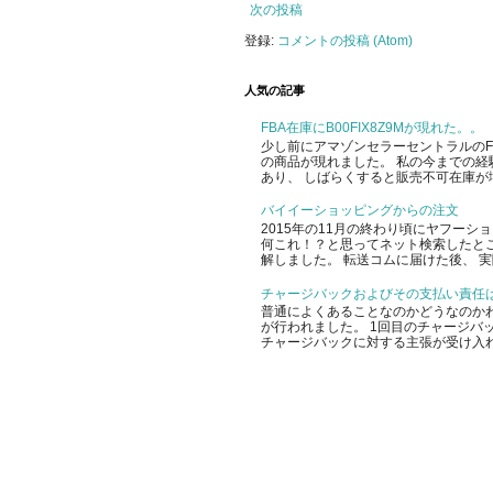
次の投稿
登録:
コメントの投稿 (Atom)
人気の記事
FBA在庫にB00FIX8Z9Mが現れた。。
少し前にアマゾンセラーセントラルのFBA
の商品が現れました。 私の今までの経
あり、 しばらくすると販売不可在庫が増
バイイーショッピングからの注文
2015年の11月の終わり頃にヤフー
何これ！？と思ってネット検索したと
解しました。 転送コムに届けた後、 実
チャージバックおよびその支払い責任
普通によくあることなのかどうなのかわ
が行われました。 1回目のチャージバッ
チャージバックに対する主張が受け入れ