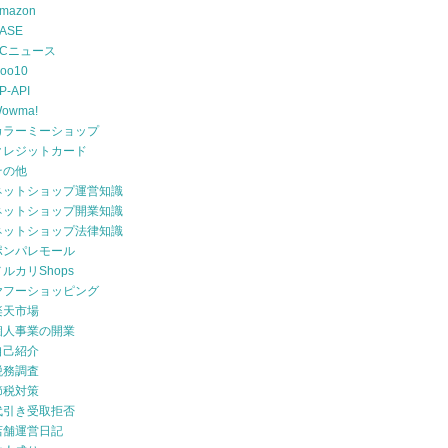
mazon
ASE
ECニュース
oo10
P-API
owma!
カラーミーショップ
クレジットカード
その他
ネットショップ運営知識
ネットショップ開業知識
ネットショップ法律知識
ポンパレモール
メルカリShops
ヤフーショッピング
楽天市場
個人事業の開業
自己紹介
税務調査
節税対策
代引き受取拒否
店舗運営日記