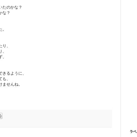
いたのかな？
かな？
、
た。
たり、
り、
ず、
、
できるように、
ても、
けませんね。
ラベ