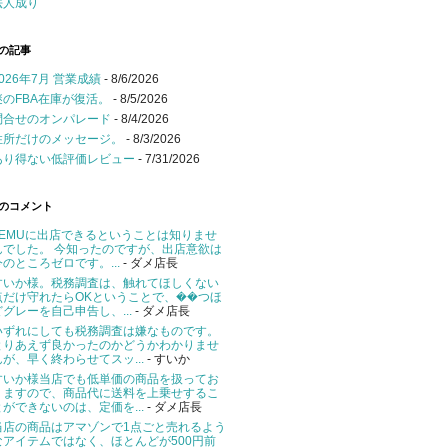
法人成り
の記事
2026年7月 営業成績
- 8/6/2026
謎のFBA在庫が復活。
- 8/5/2026
問合せのオンパレード
- 8/4/2026
住所だけのメッセージ。
- 8/3/2026
あり得ない低評価レビュー
- 7/31/2026
のコメント
TEMUに出店できるということは知りませ
んでした。 今知ったのですが、出店意欲は
今のところゼロです。...
- ダメ店長
すいか様。税務調査は、触れてほしくない
点だけ守れたらOKということで、��つほ
どグレーを自己申告し、...
- ダメ店長
いずれにしても税務調査は嫌なものです。
とりあえず良かったのかどうかわかりませ
んが、早く終わらせてスッ...
- すいか
すいか様当店でも低単価の商品を扱ってお
りますので、商品代に送料を上乗せするこ
とができないのは、定価を...
- ダメ店長
当店の商品はアマゾンで1点ごと売れるよう
なアイテムではなく、ほとんどが500円前