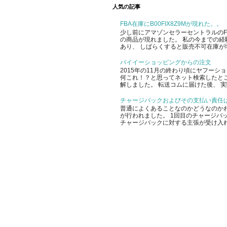
人気の記事
FBA在庫にB00FIX8Z9Mが現れた。。
少し前にアマゾンセラーセントラルのFBA
の商品が現れました。 私の今までの経
あり、 しばらくすると販売不可在庫が増
バイイーショッピングからの注文
2015年の11月の終わり頃にヤフー
何これ！？と思ってネット検索したと
解しました。 転送コムに届けた後、 実
チャージバックおよびその支払い責任
普通によくあることなのかどうなのかわ
が行われました。 1回目のチャージバッ
チャージバックに対する主張が受け入れ