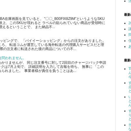
最新
在庫画面を見ていると、 ”〇〇_B00FIX8Z9M”というようなSKU
験上、このSKUが現れると ラベルの貼られていない商品が受領時に
えるということで、 また納品不...
ショッピングで、 「バイイーショッピング」からの注文がありました。
ころ、 転送コムが運営している海外転送の代理購入サービスだと理
際の注文者に転送された後の商品についての不...
は問われません。
最新
かりませんが、 同じ注文番号に対して2回目のチャージバック申請
クは7月上旬で、 詳細説明を入力して吉報を待ち、 無事に 「この
られました。 事業者様が責任を負うことはあ...