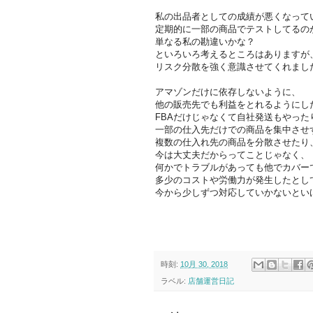
私の出品者としての成績が悪くなって
定期的に一部の商品でテストしてるの
単なる私の勘違いかな？
といろいろ考えるところはありますが
リスク分散を強く意識させてくれまし
アマゾンだけに依存しないように、
他の販売先でも利益をとれるようにし
FBAだけじゃなくて自社発送もやった
一部の仕入先だけでの商品を集中させ
複数の仕入れ先の商品を分散させたり
今は大丈夫だからってことじゃなく、
何かでトラブルがあっても他でカバー
多少のコストや労働力が発生したとし
今から少しずつ対応していかないとい
時刻:
10月 30, 2018
ラベル:
店舗運営日記