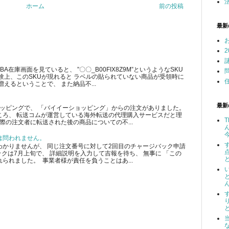
ホーム
前の投稿
最新
在庫画面を見ていると、 ”〇〇_B00FIX8Z9M”というようなSKU
験上、このSKUが現れると ラベルの貼られていない商品が受領時に
えるということで、 また納品不...
最新
ショッピングで、 「バイイーショッピング」からの注文がありました。
ころ、 転送コムが運営している海外転送の代理購入サービスだと理
際の注文者に転送された後の商品についての不...
は問われません。
かりませんが、 同じ注文番号に対して2回目のチャージバック申請
クは7月上旬で、 詳細説明を入力して吉報を待ち、 無事に 「この
られました。 事業者様が責任を負うことはあ...