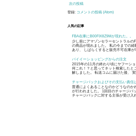
次の投稿
登録:
コメントの投稿 (Atom)
人気の記事
FBA在庫にB00FIX8Z9Mが現れた。。
少し前にアマゾンセラーセントラルのFBA
の商品が現れました。 私の今までの経
あり、 しばらくすると販売不可在庫が増
バイイーショッピングからの注文
2015年の11月の終わり頃にヤフー
何これ！？と思ってネット検索したと
解しました。 転送コムに届けた後、 実
チャージバックおよびその支払い責任
普通によくあることなのかどうなのかわ
が行われました。 1回目のチャージバッ
チャージバックに対する主張が受け入れ