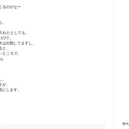
くるのかなー
も、
を入れたとしても、
すが)で、
きは出勤してますし、
ると、
いところで、
ね。
、
し、
すが、
題にします。
ラベ