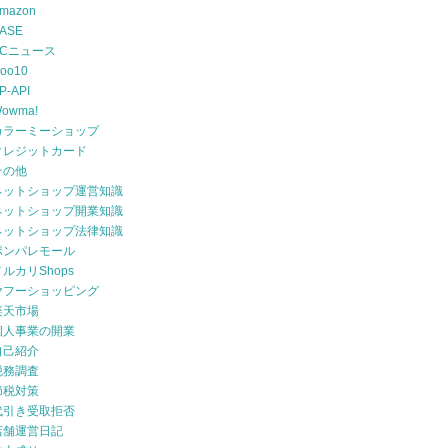
mazon
ASE
ECニュース
oo10
P-API
owma!
カラーミーショップ
クレジットカード
その他
ネットショップ運営知識
ネットショップ開業知識
ネットショップ法律知識
ポンパレモール
メルカリShops
ヤフーショッピング
楽天市場
個人事業の開業
自己紹介
税務調査
節税対策
代引き受取拒否
店舗運営日記