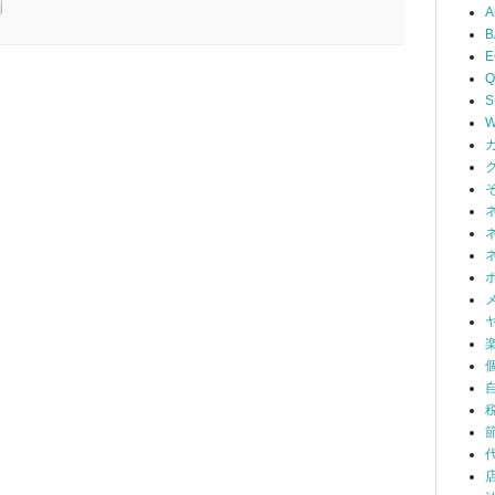
A
B
Q
S
W