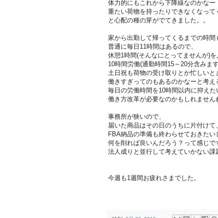
体力的にもこれから下降線なのかなー
重たい荷物を持ったりできなくなって
と心配の種の芽がでてきました。。
家から出勤して帰ってくるまでの時間
普通に毎日11時間はあるので、
休憩1時間(そんなにとってませんが)
10時間労働(通勤時間15～20分含みま
土日祝も荷物の受け取りとか忙しいと
働きすぎってのもあるのかなーと考え
毎日の労働時間を10時間以内に抑えた
働き方改革が必要なのかもしれません
事務所が狭いので、
届いた商品はその日のうちに片付けて
FBA納品の準備も終わらせておきたい
何を削れば良いんだろう？って感じで
法人成りと並行して考えていかない課
今週も1週間お疲れさまでした。