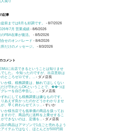
法人成り
の記事
お盆前までは8月も好調です。
- 8/7/2026
2026年7月 営業成績
- 8/6/2026
謎のFBA在庫が復活。
- 8/5/2026
問合せのオンパレード
- 8/4/2026
住所だけのメッセージ。
- 8/3/2026
のコメント
TEMUに出店できるということは知りませ
んでした。 今知ったのですが、出店意欲は
今のところゼロです。...
- ダメ店長
すいか様。税務調査は、触れてほしくない
点だけ守れたらOKということで、��つほ
どグレーを自己申告し、...
- ダメ店長
いずれにしても税務調査は嫌なものです。
とりあえず良かったのかどうかわかりませ
んが、早く終わらせてスッ...
- すいか
すいか様当店でも低単価の商品を扱ってお
りますので、商品代に送料を上乗せするこ
とができないのは、定価を...
- ダメ店長
当店の商品はアマゾンで1点ごと売れるよう
なアイテムではなく、ほとんどが500円前