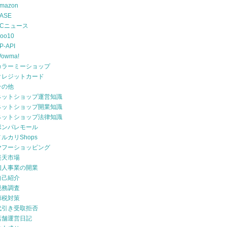
mazon
ASE
ECニュース
oo10
P-API
owma!
カラーミーショップ
クレジットカード
その他
ネットショップ運営知識
ネットショップ開業知識
ネットショップ法律知識
ポンパレモール
メルカリShops
ヤフーショッピング
楽天市場
個人事業の開業
自己紹介
税務調査
節税対策
代引き受取拒否
店舗運営日記