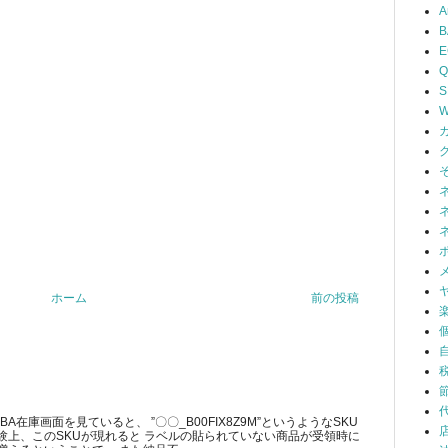
A
B
Q
S
W
ホーム
前の投稿
在庫画面を見ていると、 ”〇〇_B00FIX8Z9M”というようなSKU
験上、このSKUが現れると ラベルの貼られていない商品が受領時に