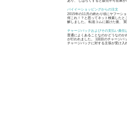
あり、 しばらくすると販売不可在庫が増
バイイーショッピングからの注文
2015年の11月の終わり頃にヤフー
何これ！？と思ってネット検索したと
解しました。 転送コムに届けた後、 実
チャージバックおよびその支払い責任
普通によくあることなのかどうなのかわ
が行われました。 1回目のチャージバッ
チャージバックに対する主張が受け入れ