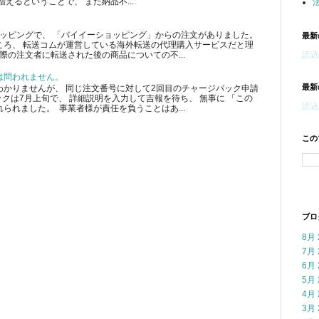
えるということで、 また納品不...
ショッピングで、 「バイイーショッピング」からの注文がありました。
最新
ころ、 転送コムが運営している海外転送の代理購入サービスだと理
読込中
際の注文者に転送された後の商品についての不...
は問われません。
最新
かりませんが、 同じ注文番号に対して2回目のチャージバック申請
クは7月上旬で、 詳細説明を入力して吉報を待ち、 無事に 「この
読込中
られました。 事業者様が責任を負うことはあ...
この
ブロ
8月 
7月 
6月 
5月 
4月 
3月 