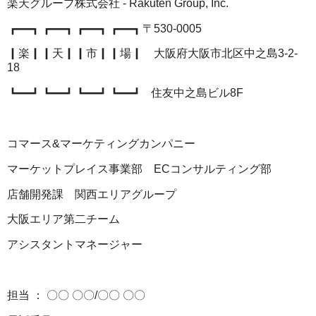
楽天グループ株式会社 - Rakuten Group, Inc.
┏━┓┏━┓┏━┓┏━┓〒530-0005
┃楽┃┃天┃┃市┃┃場┃ 大阪府大阪市北区中之島3-2-
18
┗━┛┗━┛┗━┛┗━┛ 住友中之島ビル8F
コマース&マーケティングカンパニー
マーケットプレイス事業部 ECコンサルティング部
店舗開発課 関西エリアグループ
大阪エリア第二チーム
アシスタントマネージャー
担当 ： 〇〇 〇〇/〇〇 〇〇