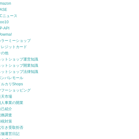
mazon
ASE
ECニュース
oo10
P-API
owma!
カラーミーショップ
クレジットカード
その他
ネットショップ運営知識
ネットショップ開業知識
ネットショップ法律知識
ポンパレモール
メルカリShops
ヤフーショッピング
楽天市場
個人事業の開業
自己紹介
税務調査
節税対策
代引き受取拒否
店舗運営日記