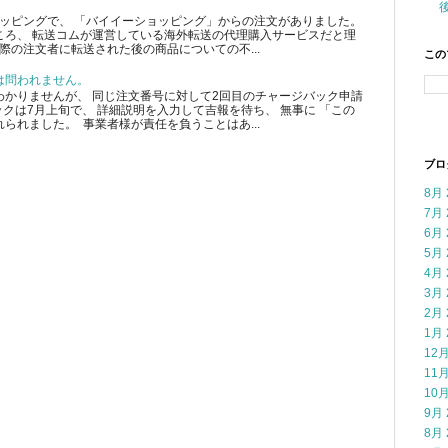
ショッピングで、 「バイイーショッピング」からの注文がありました。
ころ、 転送コムが運営している海外転送の代理購入サービスだと理
際の注文者に転送された後の商品についての不...
この
は問われません。
かりませんが、 同じ注文番号に対して2回目のチャージバック申請
クは7月上旬で、 詳細説明を入力して吉報を待ち、 無事に 「この
られました。 事業者様が責任を負うことはあ...
ブロ
8月 
7月 
6月 
5月 
4月 
3月 
2月 
1月 
12月
11月
10月
9月 
8月 