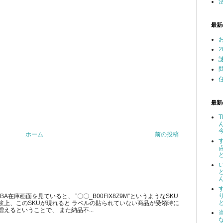
最新
最新
ホーム
前の投稿
在庫画面を見ていると、 ”〇〇_B00FIX8Z9M”というようなSKU
験上、このSKUが現れると ラベルの貼られていない商品が受領時に
えるということで、 また納品不...