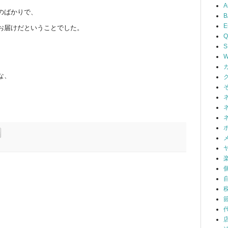
A
のばかりで、
B
お届けだということでした。
Q
S
W
な、