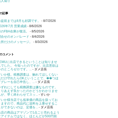
法人成り
の記事
お盆前までは8月も好調です。
- 8/7/2026
2026年7月 営業成績
- 8/6/2026
謎のFBA在庫が復活。
- 8/5/2026
問合せのオンパレード
- 8/4/2026
住所だけのメッセージ。
- 8/3/2026
のコメント
TEMUに出店できるということは知りませ
んでした。 今知ったのですが、出店意欲は
今のところゼロです。...
- ダメ店長
すいか様。税務調査は、触れてほしくない
点だけ守れたらOKということで、��つほ
どグレーを自己申告し、...
- ダメ店長
いずれにしても税務調査は嫌なものです。
とりあえず良かったのかどうかわかりませ
んが、早く終わらせてスッ...
- すいか
すいか様当店でも低単価の商品を扱ってお
りますので、商品代に送料を上乗せするこ
とができないのは、定価を...
- ダメ店長
当店の商品はアマゾンで1点ごと売れるよう
なアイテムではなく、ほとんどが500円前