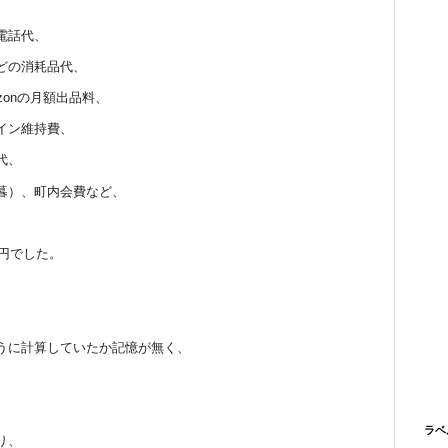
電話代、
どの消耗品代、
zonの月額出品料、
イン維持費、
代、
暮）、町内会費など、
0円でした。
うに計算していたか記憶が無く、
、
ラベ
り、