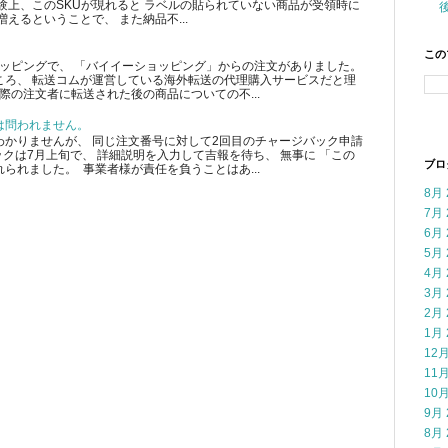
験上、このSKUが現れると ラベルの貼られていない商品が受領時に
えるということで、 また納品不...
この
ショッピングで、 「バイイーショッピング」からの注文がありました。
ころ、 転送コムが運営している海外転送の代理購入サービスだと理
際の注文者に転送された後の商品についての不...
は問われません。
かりませんが、 同じ注文番号に対して2回目のチャージバック申請
クは7月上旬で、 詳細説明を入力して吉報を待ち、 無事に 「この
ブロ
られました。 事業者様が責任を負うことはあ...
8月 
7月 
6月 
5月 
4月 
3月 
2月 
1月 
12月
11月
10月
9月 
8月 