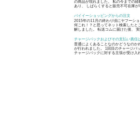
の商品が現れました。 私の今までの経
あり、 しばらくすると販売不可在庫が増
バイイーショッピングからの注文
2015年の11月の終わり頃にヤフー
何これ！？と思ってネット検索したと
解しました。 転送コムに届けた後、 実
チャージバックおよびその支払い責任
普通によくあることなのかどうなのかわ
が行われました。 1回目のチャージバッ
チャージバックに対する主張が受け入れ