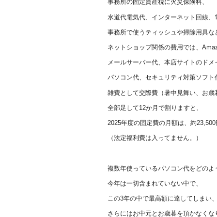
事務所の固定資産税に火災保険料、
水道代電気代、インターネット回線、
事務所で使うティッシュや掃除用具な
ネットショップ関係の費用では、Ama
メールサーバー代、本店サイトのドメ
パソコン代、セキュリティ対策ソフト
雑費として交際費（暑中見舞い、お歳
全部足して12か月で割りますと、
2025年度の固定費の月額は、約23,50
（法定福利費は入ってません。）
複数年使っているパソコン代をどのよ
今年は一切含まれていない中で、
この3年の中で最高額に達してしまい
さらにはお中元とお歳暮を頂かなくな