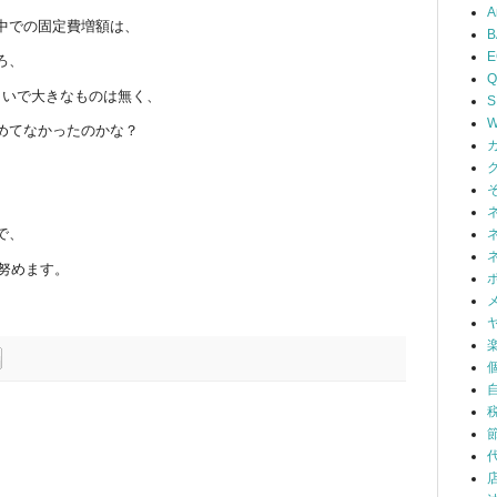
A
中での固定費増額は、
B
ろ、
Q
らいで大きなものは無く、
S
W
めてなかったのかな？
で、
に努めます。