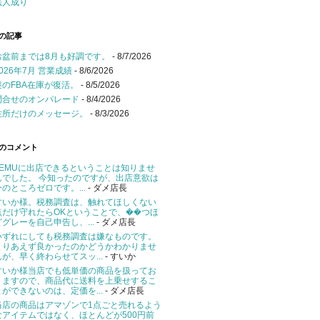
法人成り
の記事
お盆前までは8月も好調です。
- 8/7/2026
2026年7月 営業成績
- 8/6/2026
謎のFBA在庫が復活。
- 8/5/2026
問合せのオンパレード
- 8/4/2026
住所だけのメッセージ。
- 8/3/2026
のコメント
TEMUに出店できるということは知りませ
んでした。 今知ったのですが、出店意欲は
今のところゼロです。...
- ダメ店長
すいか様。税務調査は、触れてほしくない
点だけ守れたらOKということで、��つほ
どグレーを自己申告し、...
- ダメ店長
いずれにしても税務調査は嫌なものです。
とりあえず良かったのかどうかわかりませ
んが、早く終わらせてスッ...
- すいか
すいか様当店でも低単価の商品を扱ってお
りますので、商品代に送料を上乗せするこ
とができないのは、定価を...
- ダメ店長
当店の商品はアマゾンで1点ごと売れるよう
なアイテムではなく、ほとんどが500円前