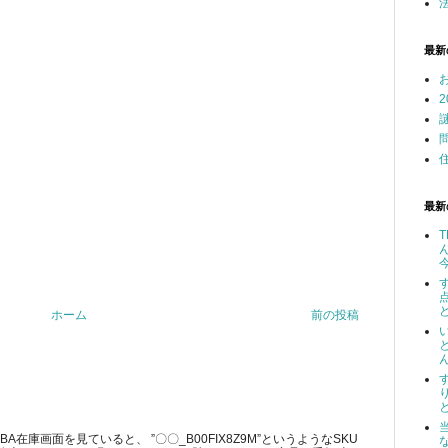
最新
最新
ホーム
前の投稿
在庫画面を見ていると、 ”〇〇_B00FIX8Z9M”というようなSKU