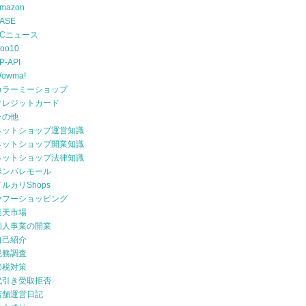
mazon
ASE
ECニュース
oo10
P-API
owma!
カラーミーショップ
クレジットカード
その他
ネットショップ運営知識
ネットショップ開業知識
ネットショップ法律知識
ポンパレモール
メルカリShops
ヤフーショッピング
楽天市場
個人事業の開業
自己紹介
税務調査
節税対策
代引き受取拒否
店舗運営日記