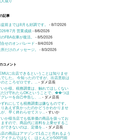
法人成り
の記事
お盆前までは8月も好調です。
- 8/7/2026
2026年7月 営業成績
- 8/6/2026
謎のFBA在庫が復活。
- 8/5/2026
問合せのオンパレード
- 8/4/2026
住所だけのメッセージ。
- 8/3/2026
のコメント
TEMUに出店できるということは知りませ
んでした。 今知ったのですが、出店意欲は
今のところゼロです。...
- ダメ店長
すいか様。税務調査は、触れてほしくない
点だけ守れたらOKということで、��つほ
どグレーを自己申告し、...
- ダメ店長
いずれにしても税務調査は嫌なものです。
とりあえず良かったのかどうかわかりませ
んが、早く終わらせてスッ...
- すいか
すいか様当店でも低単価の商品を扱ってお
りますので、商品代に送料を上乗せするこ
とができないのは、定価を...
- ダメ店長
当店の商品はアマゾンで1点ごと売れるよう
なアイテムではなく、ほとんどが500円前