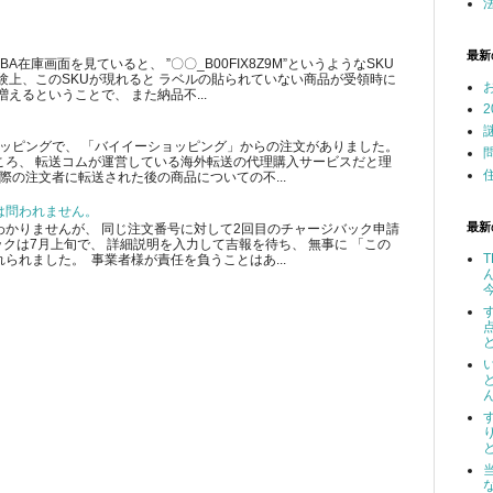
最新
在庫画面を見ていると、 ”〇〇_B00FIX8Z9M”というようなSKU
験上、このSKUが現れると ラベルの貼られていない商品が受領時に
えるということで、 また納品不...
ショッピングで、 「バイイーショッピング」からの注文がありました。
ころ、 転送コムが運営している海外転送の代理購入サービスだと理
際の注文者に転送された後の商品についての不...
は問われません。
最新
かりませんが、 同じ注文番号に対して2回目のチャージバック申請
クは7月上旬で、 詳細説明を入力して吉報を待ち、 無事に 「この
られました。 事業者様が責任を負うことはあ...