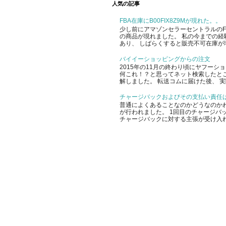
人気の記事
FBA在庫にB00FIX8Z9Mが現れた。。
少し前にアマゾンセラーセントラルのFBA
の商品が現れました。 私の今までの経
あり、 しばらくすると販売不可在庫が増
バイイーショッピングからの注文
2015年の11月の終わり頃にヤフー
何これ！？と思ってネット検索したと
解しました。 転送コムに届けた後、 実
チャージバックおよびその支払い責任
普通によくあることなのかどうなのかわ
が行われました。 1回目のチャージバッ
チャージバックに対する主張が受け入れ