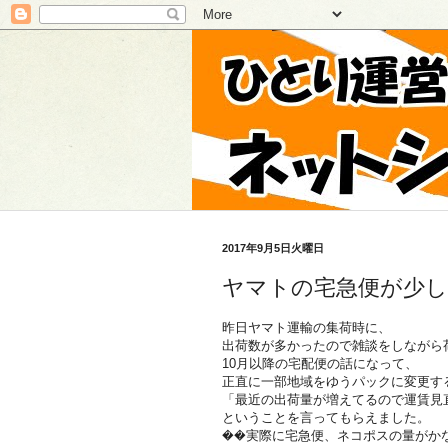
2017年9月5日火曜日
ヤマトの宅急便が少
昨日ヤマト運輸の集荷時に、
出荷数が多かったので雑談をしながら
10月以降の宅配便の話になって、
正直に一部地域をゆうパックに変更す
「最近の出荷量が増えてるので運賃見
ということを言ってもらえました。
��実際に宅急便、ネコポスの量がか