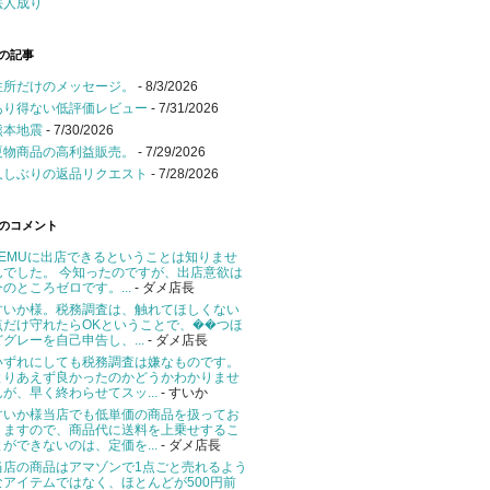
法人成り
の記事
住所だけのメッセージ。
- 8/3/2026
あり得ない低評価レビュー
- 7/31/2026
熊本地震
- 7/30/2026
夏物商品の高利益販売。
- 7/29/2026
久しぶりの返品リクエスト
- 7/28/2026
のコメント
TEMUに出店できるということは知りませ
んでした。 今知ったのですが、出店意欲は
今のところゼロです。...
- ダメ店長
すいか様。税務調査は、触れてほしくない
点だけ守れたらOKということで、��つほ
どグレーを自己申告し、...
- ダメ店長
いずれにしても税務調査は嫌なものです。
とりあえず良かったのかどうかわかりませ
んが、早く終わらせてスッ...
- すいか
すいか様当店でも低単価の商品を扱ってお
りますので、商品代に送料を上乗せするこ
とができないのは、定価を...
- ダメ店長
当店の商品はアマゾンで1点ごと売れるよう
なアイテムではなく、ほとんどが500円前