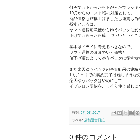
何円でも下がったら下がったでラッキ
10月からのコスト増の対策として、
商品価格も結構上げましたし運賃も当
残すところは、
ヤマト運輸宅急便からゆうパックに変
下げてもらったら移しづらいというこ
基本はドライに考えるべきなので、
ヤマト運輸のままでいく価格と、
値下げ幅によってゆうパックに移す地
まだ楽天ゆうパックの審査結果の連絡
10月1日までの契約完了は難しそうな
楽天ゆうパックはやめにして、
イプシロン契約をこっそり使う感じに
時刻:
9月 05, 2017
ラベル:
店舗運営日記
0 件のコメント: