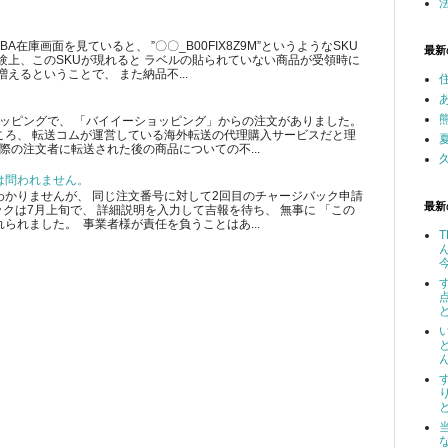
在庫画面を見ていると、 ”〇〇_B00FIX8Z9M”というようなSKU
最新
験上、このSKUが現れると ラベルの貼られていない商品が受領時に
えるということで、 また納品不...
ショッピングで、 「バイイーショッピング」からの注文がありました。
ころ、 転送コムが運営している海外転送の代理購入サービスだと理
際の注文者に転送された後の商品についての不...
は問われません。
かりませんが、 同じ注文番号に対して2回目のチャージバック申請
最新
クは7月上旬で、 詳細説明を入力して吉報を待ち、 無事に 「この
られました。 事業者様が責任を負うことはあ...