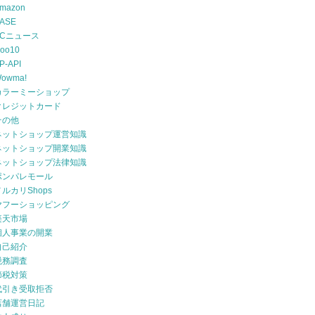
mazon
ASE
ECニュース
oo10
P-API
owma!
カラーミーショップ
クレジットカード
その他
ネットショップ運営知識
ネットショップ開業知識
ネットショップ法律知識
ポンパレモール
メルカリShops
ヤフーショッピング
楽天市場
個人事業の開業
自己紹介
税務調査
節税対策
代引き受取拒否
店舗運営日記