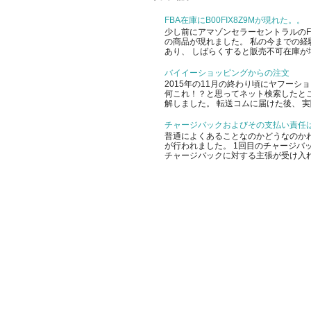
FBA在庫にB00FIX8Z9Mが現れた。。
少し前にアマゾンセラーセントラルのFBA
の商品が現れました。 私の今までの経
あり、 しばらくすると販売不可在庫が増
バイイーショッピングからの注文
2015年の11月の終わり頃にヤフー
何これ！？と思ってネット検索したと
解しました。 転送コムに届けた後、 実
チャージバックおよびその支払い責任
普通によくあることなのかどうなのかわ
が行われました。 1回目のチャージバッ
チャージバックに対する主張が受け入れ