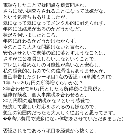
電話をしたことで疑問点を逆質問され、
さらに深い調査をされることになっては嫌だな、
という気持ちもありましたが、
気になって気になってメンタル的に耐えられず、
年内には結果が出るのかどうかなど、
状況を伺いましたところ、
年内に終わるかどうかはわからず、
今のところ大きな問題はないと言われ、
安心させといて奈落の底に落とすようなことは、
さすがに公務員はしないよなということで、
アレはお咎めなしの可能性が高いなと安心し、
私の感覚的なもので何の信憑性もありませんが、
自己申告したグレー項目1点の否認＋α(単純ミス)で、
1年15～20万円の所得増くらいかな？
3年合わせて60万円としたら所得税に住民税と、
健康保険税、個人事業税を合わせると、
30万円弱の追加納税かな？という感覚で、
抵抗して厳しい対応をされるのも嫌なので、
想定の範囲内だったら大人しく従おうと思ってます。
��高い費用で滅多にない体験をさせていただきました）
否認されるであろう項目を経費から抜くと、